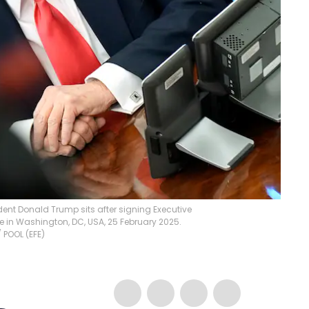
ent Donald Trump sits after signing Executive
se in Washington, DC, USA, 25 February 2025.
/ POOL
(
EFE
)