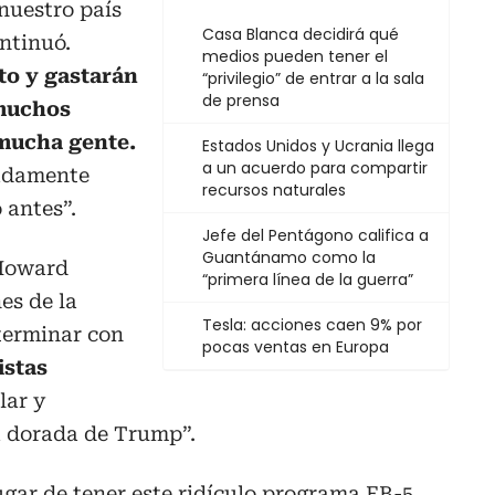
 nuestro país
Casa Blanca decidirá qué
ntinuó.
medios pueden tener el
to y gastarán
“privilegio” de entrar a la sala
de prensa
muchos
mucha gente.
Estados Unidos y Ucrania llega
a un acuerdo para compartir
adamente
recursos naturales
 antes”.
Jefe del Pentágono califica a
Guantánamo como la
 Howard
“primera línea de la guerra”
es de la
Tesla: acciones caen 9% por
terminar con
pocas ventas en Europa
istas
lar y
a dorada de Trump”.
ugar de tener este ridículo programa EB-5,