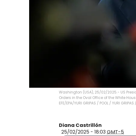
Washington (USA), 25/02/2025.- US Presid
Orders in the Oval Office of the White Hou
EFE/EPA/YURI GRIPAS / POOL
/
YURI GRIPAS 
Diana Castrillón
25/02/2025 - 18:03
GMT-5