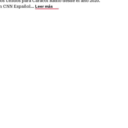
os Unidos para Caracol Radio desde el año 2020.
en CNN Español
...
Leer más