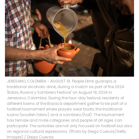
JENESANO, COLOMBIA - AUGUST 19: People Drink guarapo, a
traditional alcoholic drink, during a match as part of the 2024
'Botas, Ruana y Sombrero Festival' on August 19, 2024 in
Jenesano, Colombia. During the four-day festival, residents of
different towns of the Boyacá department gather to be part of a
football tournament where players wear boots, the traditional
ruana (woollen fabric) and a sombrero (hat). The tournament
has female and male categories and people of all ages can
participate. The activities are not only focused on football but also
on regional cultural expressions. (Photo by Diego Cuevas/Getty
Images)
/
Diego Cuevas