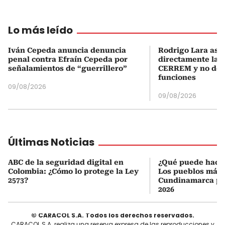
Lo más leído
Iván Cepeda anuncia denuncia
Rodrigo Lara asu
penal contra Efraín Cepeda por
directamente la P
señalamientos de “guerrillero”
CERREM y no del
funciones
09/08/2026
09/08/2026
Últimas Noticias
ABC de la seguridad digital en
¿Qué puede hacer
Colombia: ¿Cómo lo protege la Ley
Los pueblos más 
2573?
Cundinamarca par
2026
© CARACOL S.A. Todos los derechos reservados.
CARACOL S.A. realiza una reserva expresa de las reproducciones y