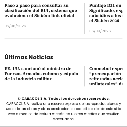
Paso a paso para consultar su
Puntaje D21 en el
clasificación del RUI, sistema que
Significado, expl
evoluciona el Sisbén: link oficial
subsidios a los q
el Sisbén 2026
05/08/2026
06/08/2026
Últimas Noticias
EE. UU. sancionó al ministro de
Conmebol expres
Fuerzas Armadas cubano y cúpula
“preocupación po
de la industria militar
reiteradas accio
unilaterales” de 
© CARACOL S.A. Todos los derechos reservados.
CARACOL S.A. realiza una reserva expresa de las reproducciones y
usos de las obras y otras prestaciones accesibles desde este sitio
web a medios de lectura mecánica u otros medios que resulten
adecuados.