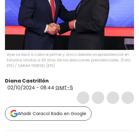
Ayer se llevó a cabo el primer y único debate vicepresidencial en
Estados Unidos a 35 días de las elecciones presidenciales. (Foto:
EFE)
/
SARAH YENESEL
(
EFE
)
Diana Castrillón
02/10/2024 - 08:44
GMT-5
Añadir Caracol Radio en Google