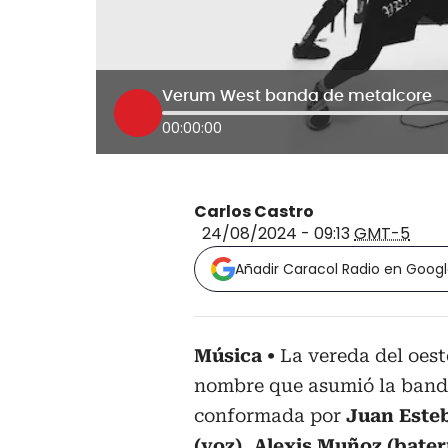
Verum West banda de metalcore
00:00:00
Carlos Castro
24/08/2024 - 09:13
GMT-5
Añadir Caracol Radio en Goog
Música
La vereda del oest
nombre que asumió la band
conformada por
Juan Esteb
(voz), Alexis Muñoz (bater