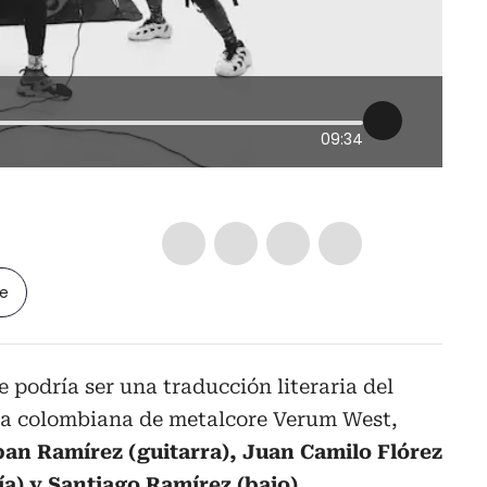
09:34
le
e podría ser una traducción literaria del
a colombiana de metalcore Verum West,
an Ramírez (guitarra), Juan Camilo Flórez
ía) y Santiago Ramírez (bajo)
.