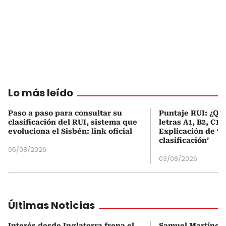
Lo más leído
Paso a paso para consultar su
Puntaje RUI: ¿Qué
clasificación del RUI, sistema que
letras A1, B2, C1 
evoluciona el Sisbén: link oficial
Explicación de ‘
clasificación’
05/08/2026
03/08/2026
Últimas Noticias
Interés desde Inglaterra frena el
Samuel Martínez,