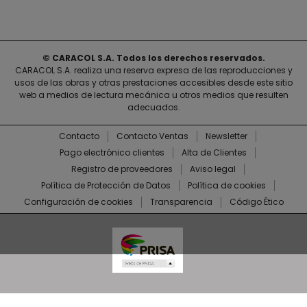
© CARACOL S.A. Todos los derechos reservados.
CARACOL S.A. realiza una reserva expresa de las reproducciones y
usos de las obras y otras prestaciones accesibles desde este sitio
web a medios de lectura mecánica u otros medios que resulten
adecuados.
Contacto
Contacto Ventas
Newsletter
Pago electrónico clientes
Alta de Clientes
Registro de proveedores
Aviso legal
Política de Protección de Datos
Política de cookies
Configuración de cookies
Transparencia
Código Ético