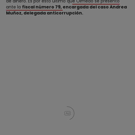
de dinero. Es por esto último qu
e Olmedo se presentó
ante la
fiscal número 79,
encargada del caso Andrea
Muñoz, delegada anticorrupción.
Ad