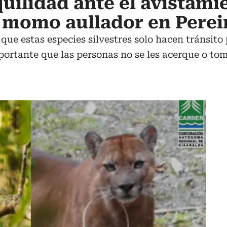
quilidad ante el avistami
 momo aullador en Perei
que estas especies silvestres solo hacen tránsito
mportante que las personas no se les acerque o to