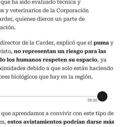
o que ha sido evaluado técnica y
s y veterinarios de la Corporación
rder, quienes dieron un parte de
uación.
director de la Carder, explicó que el
puma
y
visto,
no representan un riesgo para las
do los humanos respeten su espacio
, ya
oximidades debido a que solo están haciendo
ores biológicos que hay en la región.
05:20
 que aprendamos a convivir con este tipo de
es,
estos avistamientos podrían darse más