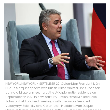
NEW YORK, NEW YORK - SEPTEMBER 22: Colombian President Iván
Duque Márquez speaks with British Prime Minister Boris Johnson
during a bilateral meeting at the UK diplomatic residence on
September 22, 2021 in New York City. British Prime Minister Boris
Johnson held bilateral meetings with Ukrainian President
Volodymyr Zelensky and Colombian President Iván Duque