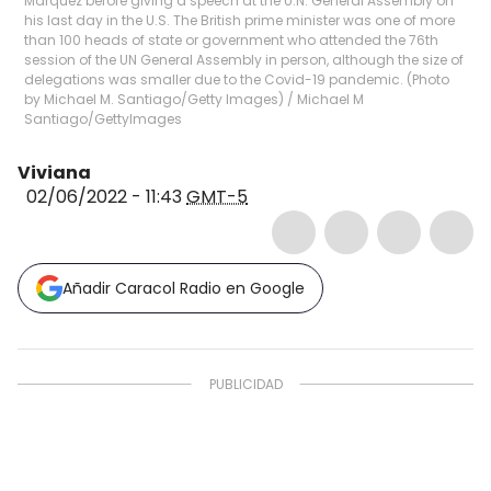
Márquez before giving a speech at the U.N. General Assembly on
his last day in the U.S. The British prime minister was one of more
than 100 heads of state or government who attended the 76th
session of the UN General Assembly in person, although the size of
delegations was smaller due to the Covid-19 pandemic. (Photo
by Michael M. Santiago/Getty Images)
/
Michael M
Santiago/GettyImages
Viviana
02/06/2022 - 11:43
GMT-5
Añadir Caracol Radio en Google