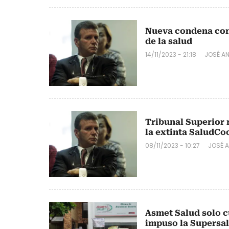
Nueva condena cont
de la salud
14/11/2023 - 21:18
JOSÉ A
Tribunal Superior 
la extinta SaludCo
08/11/2023 - 10:27
JOSÉ 
Asmet Salud solo c
impuso la Supersa