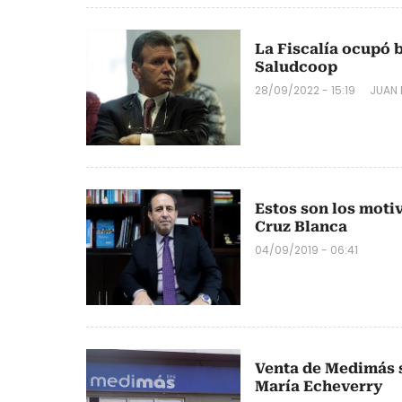
La Fiscalía ocupó b
Saludcoop
28/09/2022 - 15:19
JUAN
Estos son los moti
Cruz Blanca
04/09/2019 - 06:41
Venta de Medimás s
María Echeverry