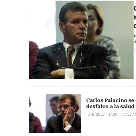
E
S
2
Carlos Palacino se 
desfalco a la salud
16/11/2023 - 17:30
JOSÉ A