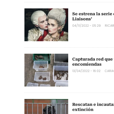
Se estrena la seri
Liaisons’
04/11/2022 - 05:29
RICA
Capturada red que 
encomiendas
13/04/2022 - 16:02
CARA
Rescatan e incautan
extinción