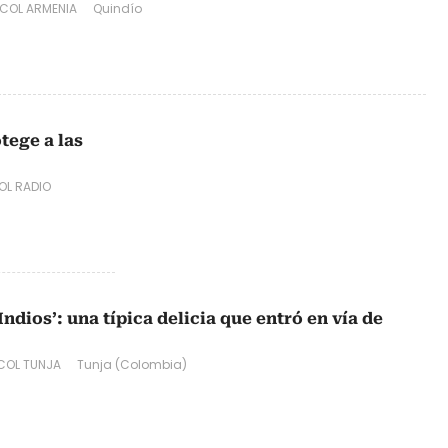
COL ARMENIA
Quindío
tege a las
L RADIO
dios’: una típica delicia que entró en vía de
COL TUNJA
Tunja (Colombia)