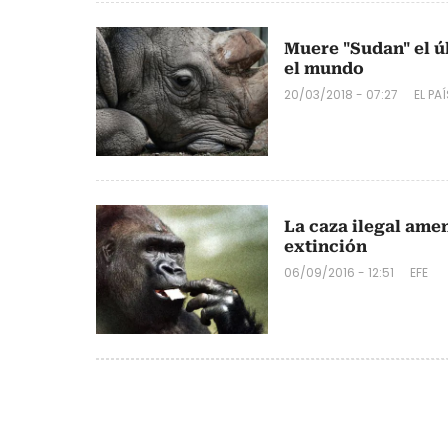
Muere "Sudan" el 
el mundo
20/03/2018 - 07:27
EL PA
La caza ilegal ame
extinción
06/09/2016 - 12:51
EFE