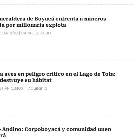
meraldera de Boyacá enfrenta a mineros
ía por millonaria explota
E CARREÑO
|
CARACOL RADIO
 aves en peligro crítico en el Lago de Tota:
destruye su hábitat
STIÁN OLMOS
Aquitania
o Andino: Corpoboyacá y comunidad unen
irá