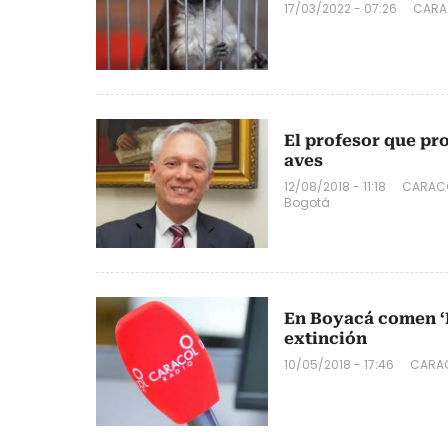
17/03/2022 - 07:26
CARA
El profesor que pro
aves
12/08/2018 - 11:18
CARACO
Bogotá
En Boyacá comen ‘In
extinción
10/05/2018 - 17:46
CARA