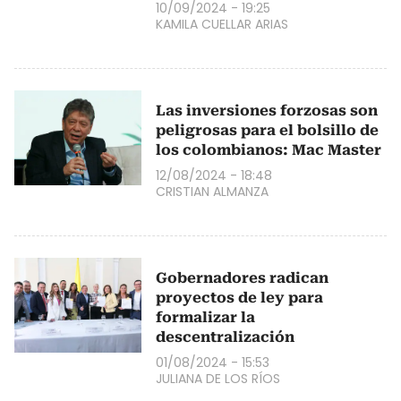
10/09/2024 - 19:25
KAMILA CUELLAR ARIAS
Las inversiones forzosas son
peligrosas para el bolsillo de
los colombianos: Mac Master
12/08/2024 - 18:48
CRISTIAN ALMANZA
Gobernadores radican
proyectos de ley para
formalizar la
descentralización
01/08/2024 - 15:53
JULIANA DE LOS RÍOS