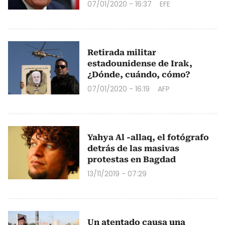
07/01/2020 - 16:37
EFE
Retirada militar
estadounidense de Irak,
¿Dónde, cuándo, cómo?
07/01/2020 - 16:19
AFP
Yahya Al -allaq, el fotógrafo
detrás de las masivas
protestas en Bagdad
13/11/2019 - 07:29
Un atentado causa una