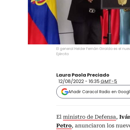
El general Helder Fernán Giraldo es el n
Ejército
Laura Paola Preciado
12/08/2022 - 16:35
GMT-5
Añadir Caracol Radio en Goog
El
ministro de Defensa
,
Ivá
Petro
, anunciaron los nuevo