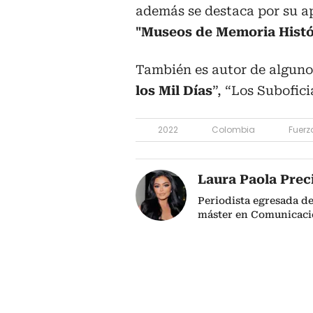
además se destaca por su ap
"Museos de Memoria Histó
También es autor de algun
los Mil Días
”, “Los Subofici
2022
Colombia
Fuerz
Laura Paola Prec
Periodista egresada d
máster en Comunicació