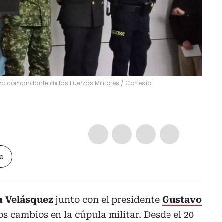
uevo comandante de las Fuerzas Militares
/
Cortesía
le
n Velásquez
junto con el presidente
Gustavo
s cambios en la cúpula militar. Desde el 20