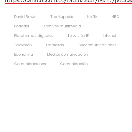
https://caracol.com.co/radio/2021/05/17/podca
David Bowie
The Muppets
Netflix
HBO
Podcast
Archivos multimedia
Plataformas digitales
Televisión IP
Internet
Televisión
Empresas
Telecomunicaciones
Economía
Medios comunicación
Comunicaciones
Comunicación