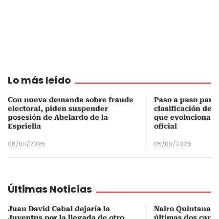
Lo más leído
Con nueva demanda sobre fraude
Paso a paso para 
electoral, piden suspender
clasificación del
posesión de Abelardo de la
que evoluciona el
Espriella
oficial
06/08/2026
05/08/2026
Últimas Noticias
Juan David Cabal dejaría la
Nairo Quintana de
Juventus por la llegada de otro
últimas dos carr