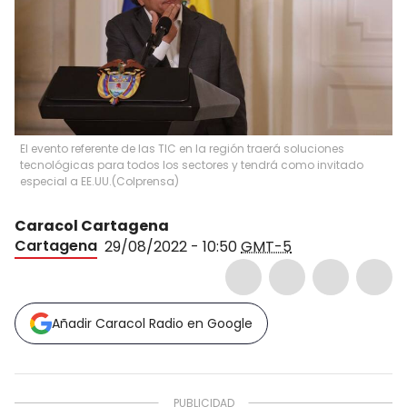
El evento referente de las TIC en la región traerá soluciones
tecnológicas para todos los sectores y tendrá como invitado
especial a EE.UU.
(
Colprensa
)
Caracol Cartagena
Cartagena
29/08/2022 - 10:50
GMT-5
Añadir Caracol Radio en Google