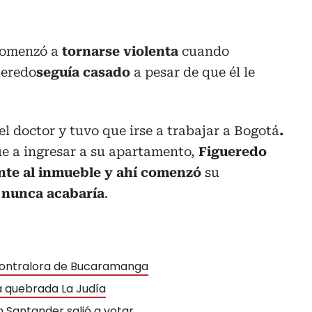
 comenzó a
tornarse violenta
cuando
ueredo
seguía casado
a pesar de que él le
el doctor y tuvo que irse a trabajar a Bogotá
.
e a ingresar a su apartamento,
Figueredo
te al inmueble y ahí comenzó
su
nunca acabaría
.
 contralora de Bucaramanga
a quebrada La Judía
en Santander salió a votar