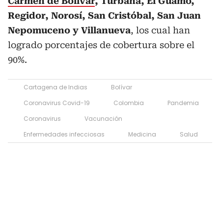
Carmen de Bolívar
, Turbana, El Guamo,
Regidor, Norosí, San Cristóbal, San Juan
Nepomuceno y Villanueva
, los cual han
logrado porcentajes de cobertura sobre el
90%.
Cartagena de Indias
Bolívar
Coronavirus Covid-19
Colombia
Pandemia
Coronavirus
Vacunación
Enfermedades infecciosas
Medicina
Salud