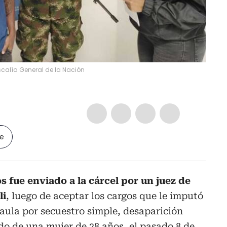
scalía General de la Nación
le
 fue enviado a la cárcel por un juez de
li
, luego de aceptar los cargos que le imputó
Gaula por secuestro simple, desaparición
o de una mujer de 28 años, el pasado 8 de