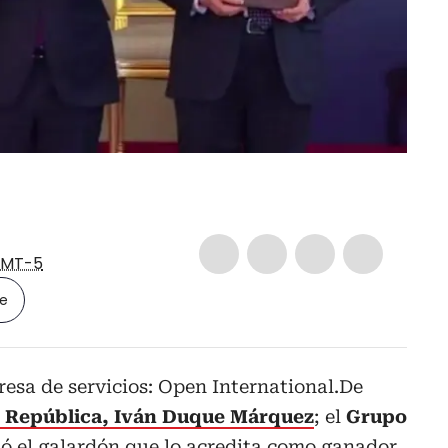
MT-5
le
esa de servicios: Open International.De
a República, Iván Duque Márquez
; el
Grupo
ió el galardón que lo acredita como ganador