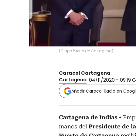
(
Grupo Puerto de Cartagena
)
Caracol Cartagena
Cartagena
04/11/2020 - 09:19
G
Añadir Caracol Radio en Goog
Cartagena de Indias
Empr
manos del
Presidente de l
Puerto de
Cartagena
recib