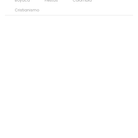
Boyacá
Fiestas
Colombia
Cristianismo