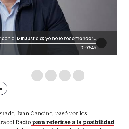
No pensamos fusionar el MinInterior con el MinJusticia; yo no lo recomendaría: Iván Cancino
01:03:45
le
ignado, Iván Cancino, pasó por los
racol Radio
para referirse a la posibilidad