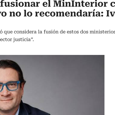
usionar el MinInterior c
yo no lo recomendaría: I
ó que considera la fusión de estos dos ministeri
ctor justicia”.