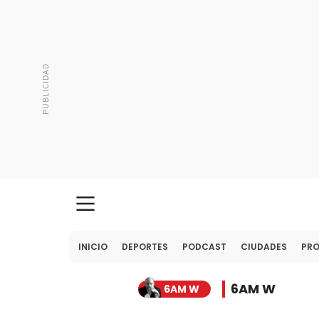
INICIO
DEPORTES
PODCAST
CIUDADES
PR
6AM W
6AM W