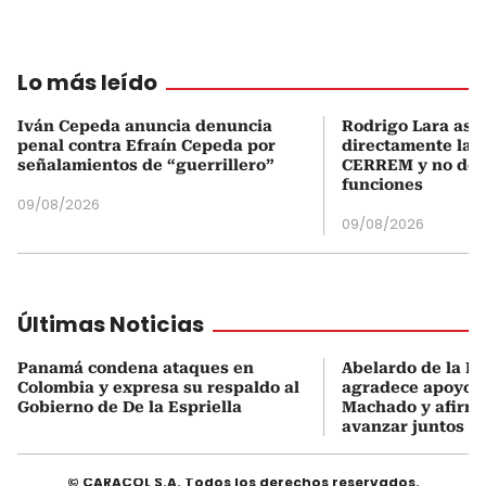
Lo más leído
Iván Cepeda anuncia denuncia
Rodrigo Lara asu
penal contra Efraín Cepeda por
directamente la P
señalamientos de “guerrillero”
CERREM y no del
funciones
09/08/2026
09/08/2026
Últimas Noticias
Panamá condena ataques en
Abelardo de la Es
Colombia y expresa su respaldo al
agradece apoyo d
Gobierno de De la Espriella
Machado y afirma
avanzar juntos
© CARACOL S.A. Todos los derechos reservados.