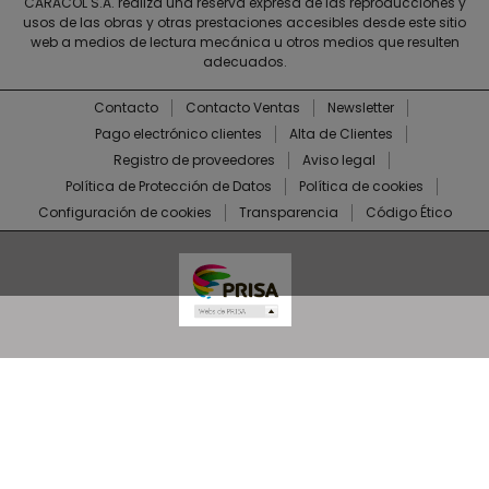
CARACOL S.A. realiza una reserva expresa de las reproducciones y
usos de las obras y otras prestaciones accesibles desde este sitio
web a medios de lectura mecánica u otros medios que resulten
adecuados.
Contacto
Contacto Ventas
Newsletter
Pago electrónico clientes
Alta de Clientes
Registro de proveedores
Aviso legal
Política de Protección de Datos
Política de cookies
Configuración de cookies
Transparencia
Código Ético