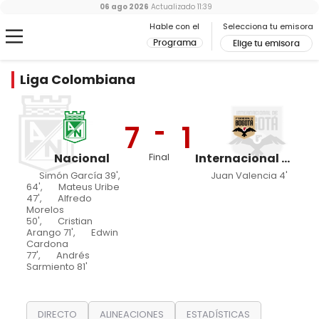
06 ago 2026
Actualizado
11:39
Hable con el
Selecciona tu emisora
Programa
Elige tu emisora
Liga Colombiana
7
1
Nacional
Final
Internacional de Bogotá
Simón García 39',
Juan Valencia 4'
64',
Mateus Uribe
47',
Alfredo
Morelos
50',
Cristian
Arango 71',
Edwin
Cardona
77',
Andrés
Sarmiento 81'
DIRECTO
ALINEACIONES
ESTADÍSTICAS