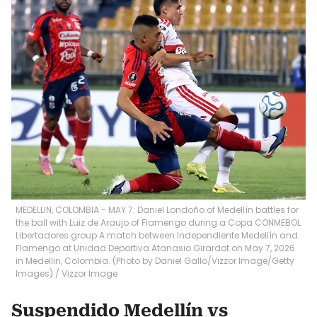
MEDELLIN, COLOMBIA - MAY 7: Daniel Londoño of Medellín battles for
the ball with Luiz de Araujo of Flamengo during a Copa CONMEBOL
Libertadores group A match between Independiente Medellín and
Flamengo at Unidad Deportiva Atanasio Girardot on May 7, 2026
in Medellin, Colombia. (Photo by Daniel Gallo/Vizzor Image/Getty
Images)
/
Vizzor Image
Suspendido Medellín vs