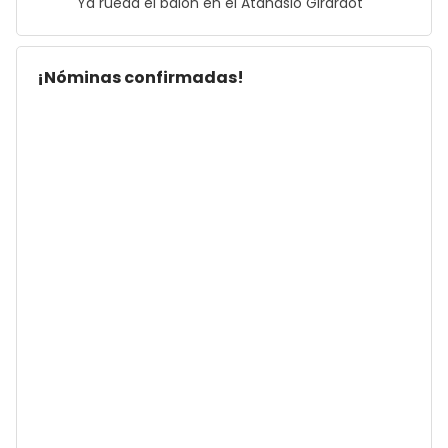
Ya rueda el balón en el Atanasio Girardot
¡Nóminas confirmadas!