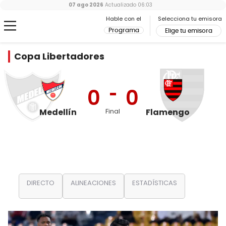
07 ago 2026
Actualizado
06:03
Hable con el
Selecciona tu emisora
Programa
Elige tu emisora
Copa Libertadores
0
0
Medellín
Final
Flamengo
DIRECTO
ALINEACIONES
ESTADÍSTICAS