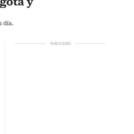
ogotá y
 día.