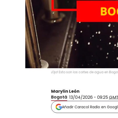
¡Ojo! Esto son los cortes de agua en Bogot
Marylin León
Bogotá
13/04/2026 - 09:25
GMT
Añadir Caracol Radio en Goog