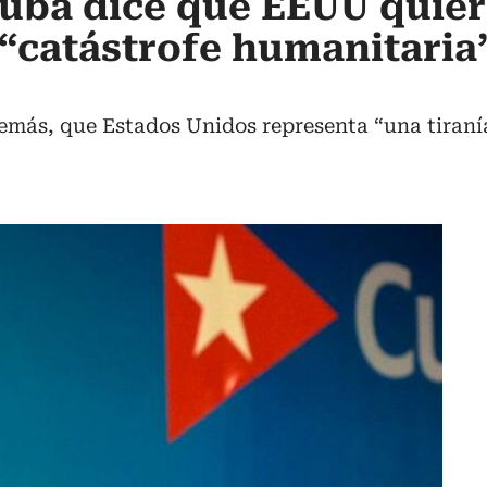
Cuba dice que EEUU quie
“catástrofe humanitaria”
emás, que Estados Unidos representa “una tiranía