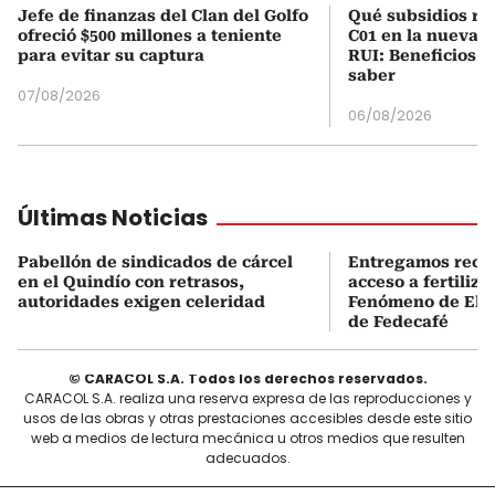
Jefe de finanzas del Clan del Golfo
Qué subsidios rec
ofreció $500 millones a teniente
C01 en la nueva c
para evitar su captura
RUI: Beneficios y
saber
07/08/2026
06/08/2026
Últimas Noticias
Pabellón de sindicados de cárcel
Entregamos recu
en el Quindío con retrasos,
acceso a fertiliza
autoridades exigen celeridad
Fenómeno de El N
de Fedecafé
© CARACOL S.A. Todos los derechos reservados.
CARACOL S.A. realiza una reserva expresa de las reproducciones y
usos de las obras y otras prestaciones accesibles desde este sitio
web a medios de lectura mecánica u otros medios que resulten
adecuados.