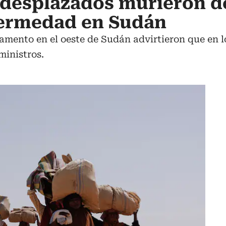
 desplazados murieron d
ermedad en Sudán
mento en el oeste de Sudán advirtieron que en lo
ministros.