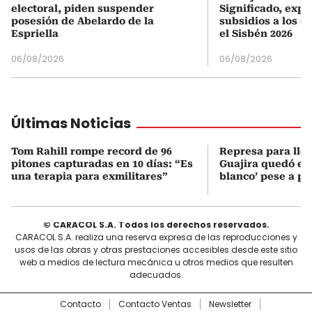
electoral, piden suspender
Significado, expl
posesión de Abelardo de la
subsidios a los q
Espriella
el Sisbén 2026
06/08/2026
06/08/2026
Últimas Noticias
Tom Rahill rompe record de 96
Represa para lle
pitones capturadas en 10 días: “Es
Guajira quedó en 
una terapia para exmilitares”
blanco’ pese a p
© CARACOL S.A. Todos los derechos reservados.
CARACOL S.A. realiza una reserva expresa de las reproducciones y
usos de las obras y otras prestaciones accesibles desde este sitio
web a medios de lectura mecánica u otros medios que resulten
adecuados.
Contacto
Contacto Ventas
Newsletter