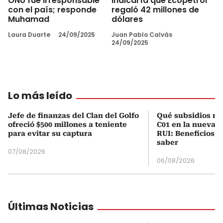
ONU fue irresponsable
indicaría que Ecopetrol
con el país; responde
regaló 42 millones de
Muhamad
dólares
Laura Duarte
24/09/2025
Juan Pablo Calvás
24/09/2025
Lo más leído
Jefe de finanzas del Clan del Golfo
Qué subsidios rec
ofreció $500 millones a teniente
C01 en la nueva c
para evitar su captura
RUI: Beneficios y
saber
07/08/2026
06/08/2026
Últimas Noticias