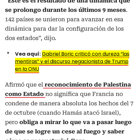
“
Este es el resultado de una dinámica que
se prolongo durante los últimos 9 meses
.
142 países se unieron para avanzar en esa
dinámica para dar la configuración de los
dos estados”, dijo.
Vea aquí:
Gabriel Boric criticó con dureza “las
mentiras” y el discurso negacionista de Trump
en la ONU
Afirmó que el
reconocimiento de Palestina
como Estado
no significa que Francia no
condene de manera absoluta los hechos del 7
de octubre (cuando Hamás atacó Israel),
pero
obliga a mirar lo que va a pasar luego
de que se logre un cese al fuego y saber