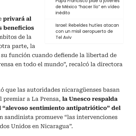
Papa Francisco pide a jóvenes
de México “hacer lío” en vídeo
inédito
e
privará al
Israel: Rebeldes hutíes atacan
s beneficios
con un misil aeropuerto de
mbitos de la
Tel Aviv
otra parte, la
u función cuando defiende la libertad de
rensa en todo el mundo”, recalcó la directora
ló que las autoridades nicaragüenses basan
l premiar a La Prensa,
la Unesco respalda
el “alevoso sentimiento antipatriótico” del
en sandinista promueve “las intervenciones
tados Unidos en Nicaragua”.