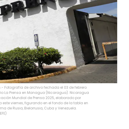
- Fotografía de archivo fechada el 03 de febrero
rio La Prensa en Managua (Nicaragua). Nicaragua
ficación Mundial de Prensa 2025, elaborado por
 este viernes, figurando en el fondo de la tabla en
ima de Rusia, Bielorrusia, Cuba y Venezuela.
EFE
)