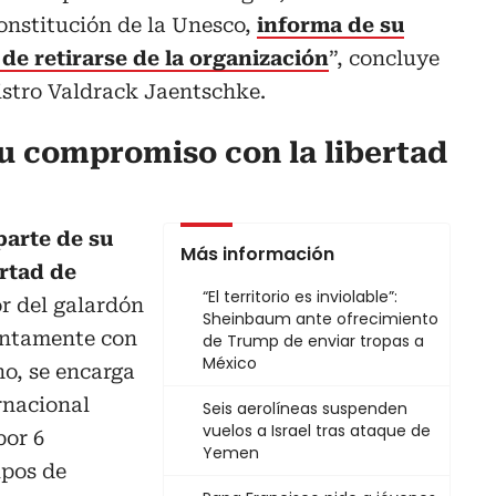
Constitución de la Unesco,
informa de su
de retirarse de la organización
”, concluye
nistro Valdrack Jaentschke.
u compromiso con la libertad
parte de su
Más información
rtad de
“El territorio es inviolable”:
r del galardón
Sheinbaum ante ofrecimiento
untamente con
de Trump de enviar tropas a
México
o, se encarga
rnacional
Seis aerolíneas suspenden
vuelos a Israel tras ataque de
por 6
Yemen
ipos de