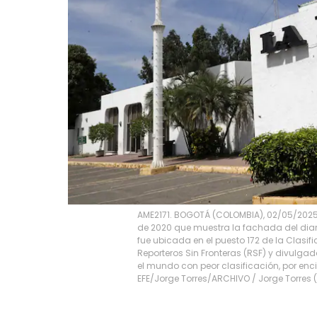
AME2171. BOGOTÁ (COLOMBIA), 02/05/2025.
de 2020 que muestra la fachada del dia
fue ubicada en el puesto 172 de la Clasi
Reporteros Sin Fronteras (RSF) y divulgado
el mundo con peor clasificación, por enc
EFE/Jorge Torres/ARCHIVO
/
Jorge Torres
(