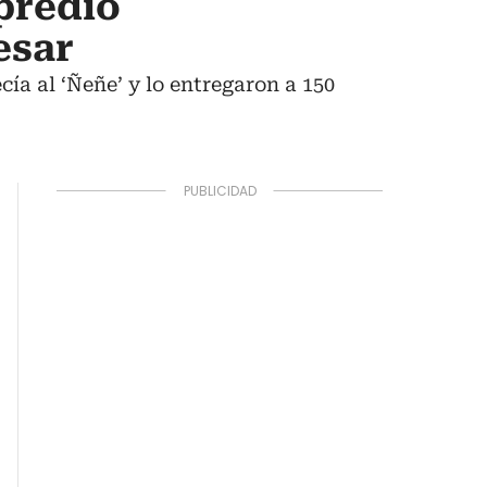
predio
esar
ía al ‘Ñeñe’ y lo entregaron a 150