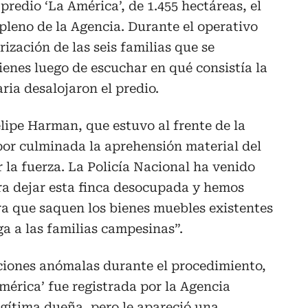
predio ‘La América’, de 1.455 hectáreas, el
pleno de la Agencia. Durante el operativo
erización de las seis familias que se
ienes luego de escuchar en qué consistía la
ria desalojaron el predio.
elipe Harman, que estuvo al frente de la
por culminada la aprehensión material del
r la fuerza. La Policía Nacional ha venido
ra dejar esta finca desocupada y hemos
ra que saquen los bienes muebles existentes
ega a las familias campesinas”.
uaciones anómalas durante el procedimiento,
América’ fue registrada por la Agencia
gítima dueña, pero le apareció una