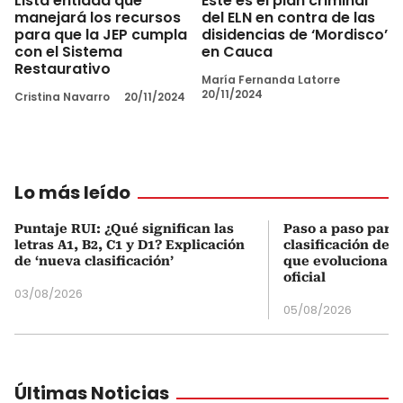
Lista entidad que
Este es el plan criminal
manejará los recursos
del ELN en contra de las
para que la JEP cumpla
disidencias de ‘Mordisco’
con el Sistema
en Cauca
Restaurativo
María Fernanda Latorre
20/11/2024
Cristina Navarro
20/11/2024
Lo más leído
Puntaje RUI: ¿Qué significan las
Paso a paso para 
letras A1, B2, C1 y D1? Explicación
clasificación del
de ‘nueva clasificación’
que evoluciona el
oficial
03/08/2026
05/08/2026
Últimas Noticias