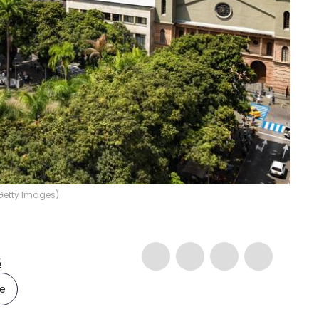
 Getty Images)
5
le