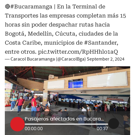
🔴
#Bucaramanga
| En la Terminal de
Transportes las empresas completan más 15
horas sin poder despachar rutas hacia
Bogotá, Medellín, Cúcuta, ciudades de la
Costa Caribe, municipios de
#Santander
,
entre otros.
pic.twitter.com/RpHHhlo1aQ
— Caracol Bucaramanga (@CaracolBga)
September 2, 2024
Pasajeros afectados en Bucaramanga
00:00:00
00:37