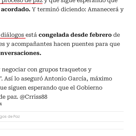
 proceso de paz
y que sigue esperando que
 acordado.
Y terminó diciendo: Amanecerá y
 diálogos
está
congelada desde febrero
de
ntes y acompañantes hacen puentes para que
onversaciones.
r negociar con grupos traquetos y
. Así lo aseguró Antonio García, máximo
ue siguen esperando que el Gobierno
de paz.
@Crriss88
4
gos de Paz