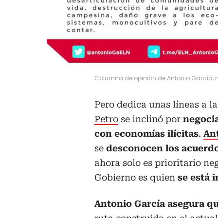
Columna de opinión de Antonio García,
Pero dedica unas líneas a la
Petro
se inclinó por
negoci
con economías ilícitas
.
An
se
desconocen los acuerdo
ahora solo es prioritario ne
Gobierno es quien
se está 
Antonio García asegura qu