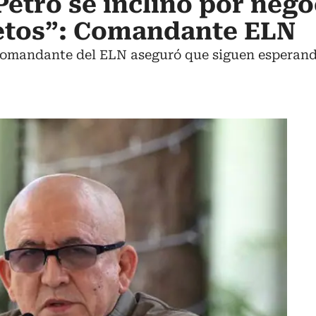
Petro se inclinó por nego
etos”: Comandante ELN
comandante del ELN aseguró que siguen esperand