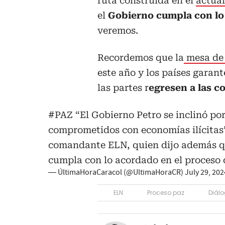
ruta construida en el
actual
el
Gobierno cumpla con lo
veremos.
Recordemos que la
mesa de
este año y los países gara
las partes r
egresen a las c
#PAZ
“El Gobierno Petro se inclinó po
comprometidos con economías ilícitas”
comandante ELN, quien dijo además q
cumpla con lo acordado en el proceso 
— ÚltimaHoraCaracol (@UltimaHoraCR)
July 29, 202
ELN
Proceso paz
Diálo