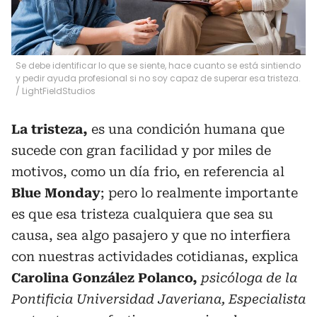
Se debe identificar lo que se siente, hace cuanto se está sintiendo
y pedir ayuda profesional si no soy capaz de superar esa tristeza.
/
LightFieldStudios
La tristeza,
es una condición humana que
sucede con gran facilidad y por miles de
motivos, como un día frio, en referencia al
Blue Monday
; pero lo realmente importante
es que esa tristeza cualquiera que sea su
causa, sea algo pasajero y que no interfiera
con nuestras actividades cotidianas, explica
Carolina González Polanco,
psicóloga de la
Pontificia Universidad Javeriana, Especialista