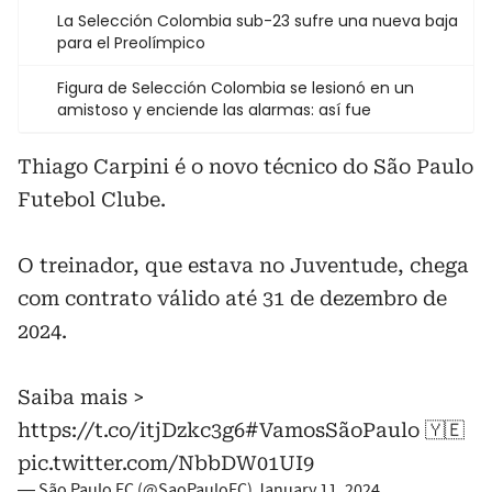
La Selección Colombia sub-23 sufre una nueva baja
para el Preolímpico
Figura de Selección Colombia se lesionó en un
amistoso y enciende las alarmas: así fue
Thiago Carpini é o novo técnico do São Paulo
Futebol Clube.
O treinador, que estava no Juventude, chega
com contrato válido até 31 de dezembro de
2024.
Saiba mais >
https://t.co/itjDzkc3g6
#VamosSãoPaulo
🇾🇪
pic.twitter.com/NbbDW01UI9
— São Paulo FC (@SaoPauloFC)
January 11, 2024