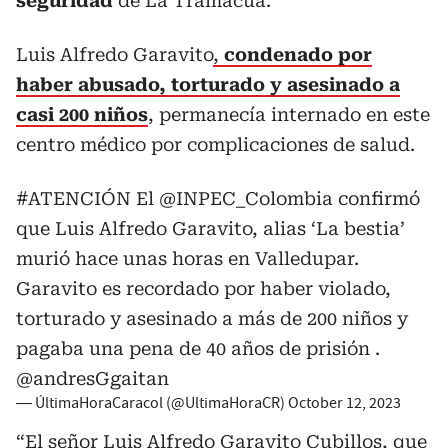
seguridad
de La Tramacúa.
Luis Alfredo Garavito
,
condenado por
haber abusado, torturado y asesinado a
casi 200 niños
, permanecía internado en este
centro médico por complicaciones de salud.
#ATENCIÓN
El
@INPEC_Colombia
confirmó
que Luis Alfredo Garavito, alias ‘La bestia’
murió hace unas horas en Valledupar.
Garavito es recordado por haber violado,
torturado y asesinado a más de 200 niños y
pagaba una pena de 40 años de prisión .
@andresGgaitan
— ÚltimaHoraCaracol (@UltimaHoraCR)
October 12, 2023
“El señor Luis Alfredo Garavito Cubillos, que