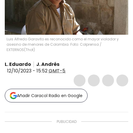
Luis Alfredo Garavito es reconocido como el mayor violador y
asesino de menores de Colombia. Foto: Colprensa /
EXTERNOS
(
Thot
)
L. Eduardo
J. Andrés
12/10/2023 - 15:52
GMT-5
Añadir Caracol Radio en Google