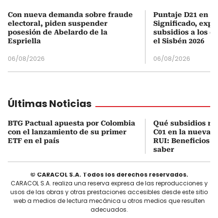
Con nueva demanda sobre fraude
Puntaje D21 en el
electoral, piden suspender
Significado, expl
posesión de Abelardo de la
subsidios a los q
Espriella
el Sisbén 2026
06/08/2026
06/08/2026
Últimas Noticias
BTG Pactual apuesta por Colombia
Qué subsidios rec
con el lanzamiento de su primer
C01 en la nueva c
ETF en el país
RUI: Beneficios y
saber
© CARACOL S.A. Todos los derechos reservados.
CARACOL S.A. realiza una reserva expresa de las reproducciones y
usos de las obras y otras prestaciones accesibles desde este sitio
web a medios de lectura mecánica u otros medios que resulten
adecuados.