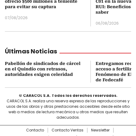
ofreció $500 millones a teniente
C01 en la nueva c
para evitar su captura
RUI: Beneficios y
saber
07/08/2026
06/08/2026
Últimas Noticias
Pabellón de sindicados de cárcel
Entregamos recu
en el Quindío con retrasos,
acceso a fertiliza
autoridades exigen celeridad
Fenómeno de El N
de Fedecafé
© CARACOL S.A. Todos los derechos reservados.
CARACOL S.A. realiza una reserva expresa de las reproducciones y
usos de las obras y otras prestaciones accesibles desde este sitio
web a medios de lectura mecánica u otros medios que resulten
adecuados.
Contacto
Contacto Ventas
Newsletter