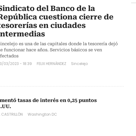
Sindicato del Banco de la
República cuestiona cierre de
tesorerías en ciudades
intermedias
incelejo es una de las capitales donde la tesorería dejó
e funcionar hace años. Servicios básicos se ven
fectados
3/03/2023 - 18:39
FELIX HERNÁNDEZ
Sincelejo
mentó tasas de interés en 0,25 puntos
E.UU.
A CASTRILLÓN
Washington DC