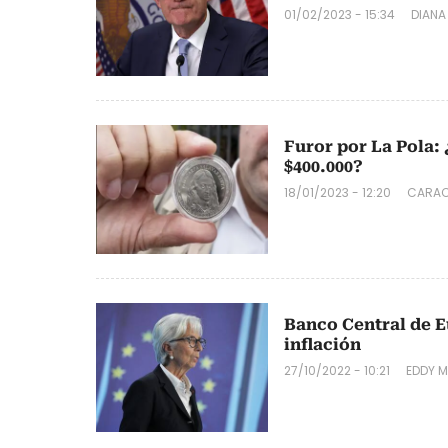
01/02/2023 - 15:34
DIANA
Furor por La Pola: 
$400.000?
18/01/2023 - 12:20
CARAC
Banco Central de E
inflación
27/10/2022 - 10:21
EDDY 