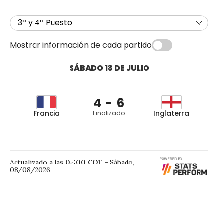
3º y 4º Puesto
Mostrar información de cada partido
SÁBADO 18 DE JULIO
4 - 6
Francia
Finalizado
Inglaterra
Mbappé 47’
Declan Rice 2’
Bradley Barcola
Ezri Konsa Ngoyo
53’
17’
Mbappé 65’
Bukayo Saka 36’
Actualizado a las
05:00
COT
-
Sábado,
Ousmane
Bukayo Saka 45’
08/08/2026
Dembélé 95’
Bukayo Saka 86’
Bellingham 97’