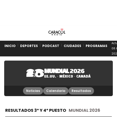
Act
INICIO
DEPORTES
PODCAST
CIUDADES
PROGRAMAS
08 
202
MUNDIAL
2026
EE.UU.
MÉXICO
CANADÁ
Noticias
Calendario
Resultados
RESULTADOS 3º Y 4º PUESTO
MUNDIAL 2026