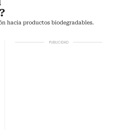
l
?
ión hacia productos biodegradables.