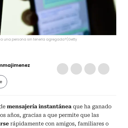
a una persona sin tenerla agregada?
(
Getty
mmajimenez
le
 de
mensajería instantánea
que ha ganado
os años, gracias a que permite que las
rse
rápidamente con amigos, familiares o