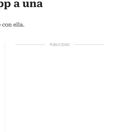
pp a una
con ella.