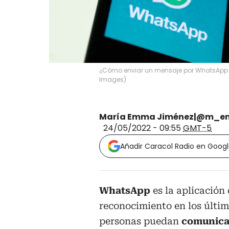
¿Cómo enviar un mensaje por WhatsApp 
Images
)
María Emma Jiménez|@m_e
24/05/2022 - 09:55
GMT-5
Añadir Caracol Radio en Goog
WhatsApp
es la aplicación
reconocimiento en los últim
personas puedan
comunica