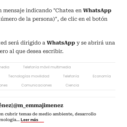
 un mensaje indicando "Chatea en
WhatsApp
(número de la persona)
", de clic en el botón
ed será dirigido a
WhatsApp
y se abrirá una
ro al que desea escribir.
media
Telefonía móvil multimedia
Tecnologías movilidad
Telefonía
Economía
ones
Comunicaciones
Ciencia
énez|@m_emmajimenez
 en cubrir temas de medio ambiente, desarrollo
cnología
...
Leer más