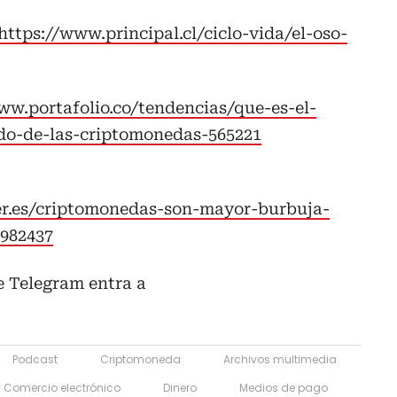
https://www.principal.cl/ciclo-vida/el-oso-
ww.portafolio.co/tendencias/que-es-el-
ado-de-las-criptomonedas-565221
er.es/criptomonedas-son-mayor-burbuja-
-982437
de Telegram entra a
Podcast
Criptomoneda
Archivos multimedia
Comercio electrónico
Dinero
Medios de pago