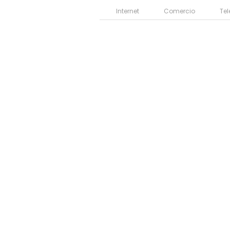
Internet
Comercio
Te