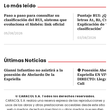
Lo más leído
Paso a paso para consultar su
Puntaje RUI: ¿Qué
clasificación del RUI, sistema que
letras A1, B2, C1 
evoluciona el Sisbén: link oficial
Explicación de ‘
clasificación’
05/08/2026
03/08/2026
Últimas Noticias
Gianni Infantino no asistirá a la
🔴 Posesión Abela
posesión de Abelardo De la
Espriella EN VIVO
Espriella
DIRECTO: Llegan
Cali
© CARACOL S.A. Todos los derechos reservados.
CARACOL S.A. realiza una reserva expresa de las reproducciones y
usos de las obras y otras prestaciones accesibles desde este sitio
web a medios de lectura mecánica u otros medios que resulten